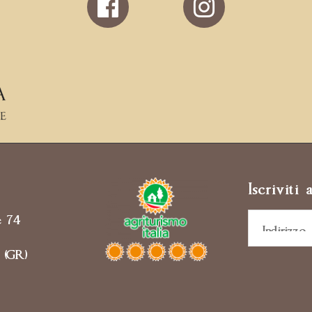
us
on
Facebook
Iscriviti 
e 74
 (GR)