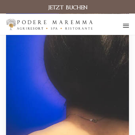
JETZT BUCHEN
Sk
to
co