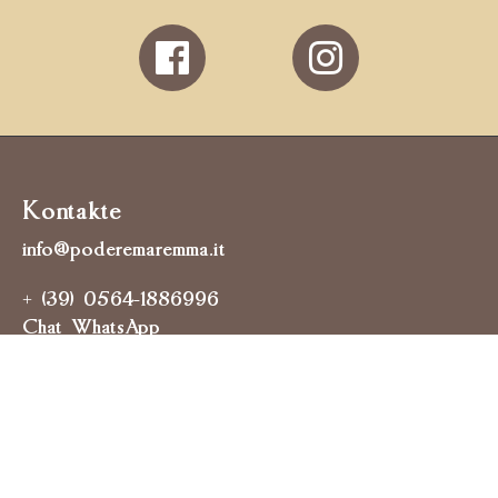
Follow
us
on
Facebook
Kontakte
info@poderemaremma.it
+ (39) 0564-1886996
Chat WhatsApp
Position
Strada Regionale 74 Maremmana 170
58015 Orbetello (GR)