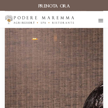
PRENOTA ORA
Sk
to
co