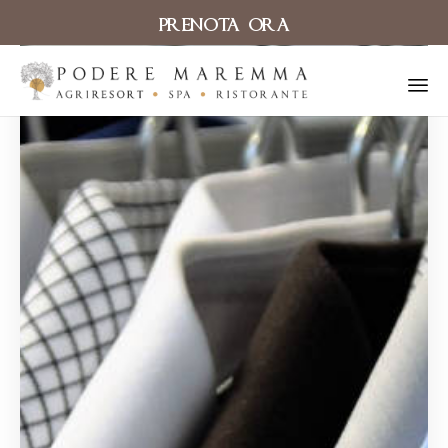
PRENOTA ORA
Sk
to
co