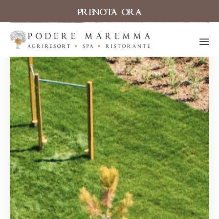
PRENOTA ORA
Sk
to
co