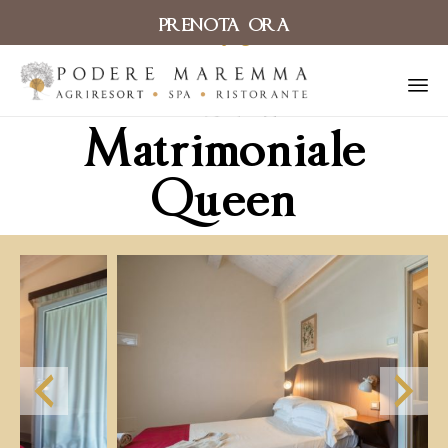
PRENOTA ORA
← torna alla pagina camere
Camera
Sk
Matrimoniale
to
co
Queen